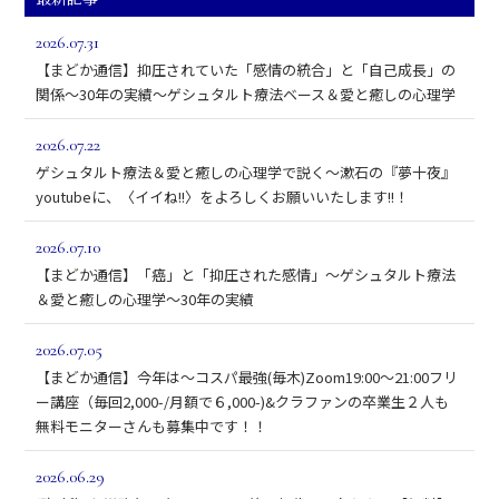
2026.07.31
【まどか通信】抑圧されていた「感情の統合」と「自己成長」の
関係～30年の実績～ゲシュタルト療法ベース＆愛と癒しの心理学
2026.07.22
ゲシュタルト療法＆愛と癒しの心理学で説く～漱石の『夢十夜』
youtubeに、〈イイね!!〉をよろしくお願いいたします!!！
2026.07.10
【まどか通信】「癌」と「抑圧された感情」～ゲシュタルト療法
＆愛と癒しの心理学～30年の実績
2026.07.05
【まどか通信】今年は～コスパ最強(毎木)Zoom19:00～21:00フリ
ー講座（毎回2,000-/月額で６,000-)&クラファンの卒業生２人も
無料モニターさんも募集中です！！
2026.06.29