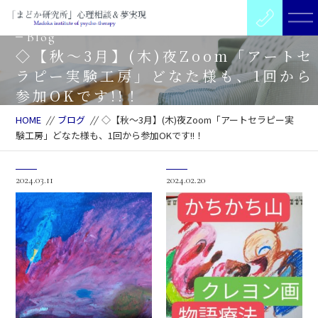
Blog
◇【秋～3月】(木)夜Zoom「アートセ
ラピー実験工房」どなた様も、1回から
参加OKです!!！
HOME
//
ブログ
//
◇【秋～3月】(木)夜Zoom「アートセラピー実
験工房」どなた様も、1回から参加OKです!!！
2024.03.11
2024.02.20