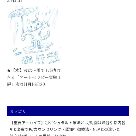
2023.11.12
★【木】夜は～誰でも参加で
きる「アートセラピー実験工
房」次は11月16日20…
カテゴリ
【重要アーカイブ】①ゲシュタルト療法とは/対面は渋谷や都内各
所&出張でも/カウンセリング・認知行動療法・NLPとの違いと
は？/なぜアートセラピーなのか