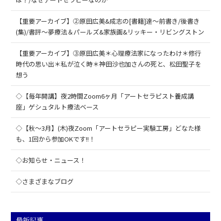
【重要アーカイブ】②原田広美&成志の[書籍]達～前書き/後書き
(集)/書評～夢療法＆パールズ&家族画&リッキー・リビングストン
【重要アーカイブ】③原田広美＊心理療法家になったわけ＊修行
時代の思い出＊私が泣く時＊神田沙也加さんの死と、松田聖子を
想う
◇【毎年開講】夜2時間Zoom6ヶ月「アートセラピスト養成講
座」ゲシュタルト療法ベース
◇【秋～3月】(木)夜Zoom「アートセラピー実験工房」どなた様
も、1回から参加OKです!!！
◇お知らせ・ニュース！
◇さまざまなブログ
最新記事