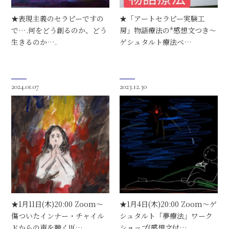
★表現主義のセラピーですの
★「アートセラピー実験工
で….何をどう創るのか、どう
房」物語療法の*感想文つき～
生きるのか….
ゲシュタルト療法ベ…
2024.01.07
2023.12.30
★1月11日(木)20:00 Zoom～
★1月4日(木)20:00 Zoom～ゲ
傷ついたインナー・チャイル
シュタルト「夢療法」ワーク
ドからの声を聴く!!(…
ショップ(感想文付…