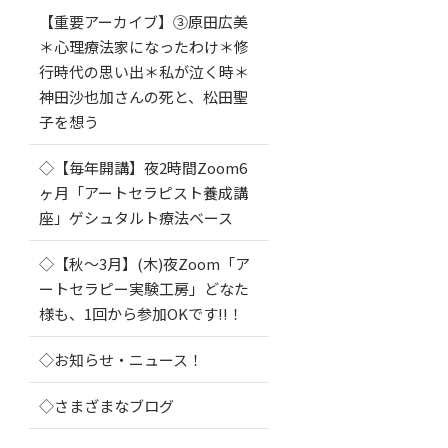
【重要アーカイブ】③原田広美
＊心理療法家になったわけ＊修
行時代の思い出＊私が泣く時＊
神田沙也加さんの死と、松田聖
子を想う
◇【毎年開講】夜2時間Zoom6
ヶ月「アートセラピスト養成講
座」ゲシュタルト療法ベース
◇【秋～3月】(木)夜Zoom「ア
ートセラピー実験工房」どなた
様も、1回から参加OKです!!！
◇お知らせ・ニュース！
◇さまざまなブログ