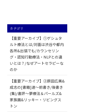
カテゴリ
【重要アーカイブ】①ゲシュタ
ルト療法とは/対面は渋谷や都内
各所&出張でも/カウンセリン
グ・認知行動療法・NLPとの違
いとは？/なぜアートセラピーな
のか
【重要アーカイブ】②原田広美&
成志の[書籍]達～前書き/後書き
(集)/書評～夢療法＆パールズ&
家族画&リッキー・リビングス
トン