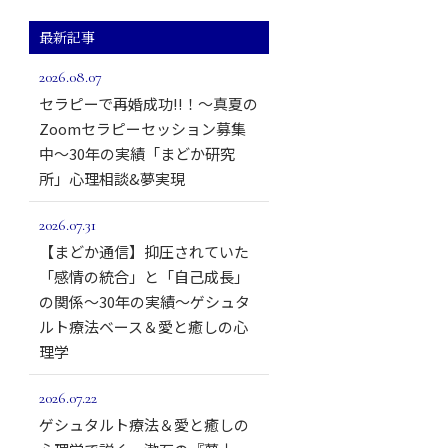
最新記事
2026.08.07
セラピーで再婚成功!!！～真夏の
Zoomセラピーセッション募集
中～30年の実績「まどか研究
所」心理相談&夢実現
2026.07.31
【まどか通信】抑圧されていた
「感情の統合」と「自己成長」
の関係～30年の実績～ゲシュタ
ルト療法ベース＆愛と癒しの心
理学
2026.07.22
ゲシュタルト療法＆愛と癒しの