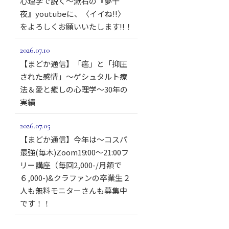
心理学で説く～漱石の『夢十
夜』youtubeに、〈イイね!!〉
をよろしくお願いいたします!!！
2026.07.10
【まどか通信】「癌」と「抑圧
された感情」～ゲシュタルト療
法＆愛と癒しの心理学～30年の
実績
2026.07.05
【まどか通信】今年は～コスパ
最強(毎木)Zoom19:00～21:00フ
リー講座（毎回2,000-/月額で
６,000-)&クラファンの卒業生２
人も無料モニターさんも募集中
です！！