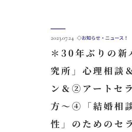
◇お知らせ・ニュース！
2023.07.24
＊30年ぶりの
究所」心理相談
ン＆②アートセ
方～④「結婚相
性」のためのセ