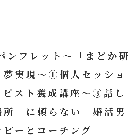
新パンフレット～「まどか研
＆夢実現～①個人セッショ
ラピスト養成講座～③話し
談所」に頼らない「婚活男
ラピーとコーチング