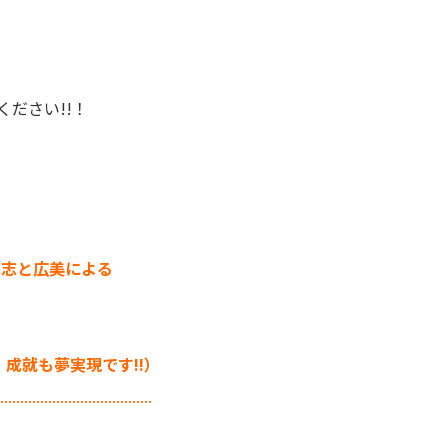
ださい!!！
原田成志と広美による
】成就も夢実現です!!）
......................................