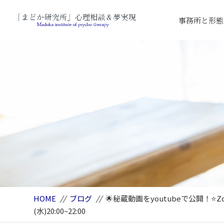
事務所と形態
HOME
//
ブログ
//
🌟秘蔵動画をyoutubeで公開
(水)20:00~22:00