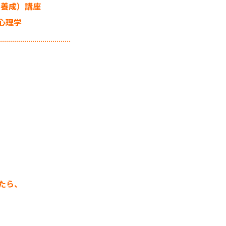
ト養成）講座
心理学
...................................
、
たら、