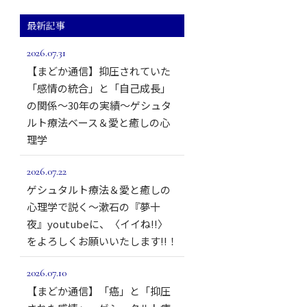
最新記事
2026.07.31
【まどか通信】抑圧されていた
「感情の統合」と「自己成長」
の関係～30年の実績～ゲシュタ
ルト療法ベース＆愛と癒しの心
理学
2026.07.22
ゲシュタルト療法＆愛と癒しの
心理学で説く～漱石の『夢十
夜』youtubeに、〈イイね!!〉
をよろしくお願いいたします!!！
2026.07.10
【まどか通信】「癌」と「抑圧