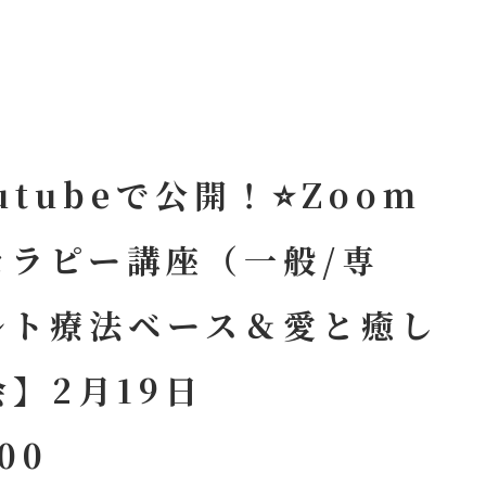
utubeで公開！⭐Zoom
セラピー講座（一般/専
ルト療法ベース＆愛と癒し
】2月19日
00