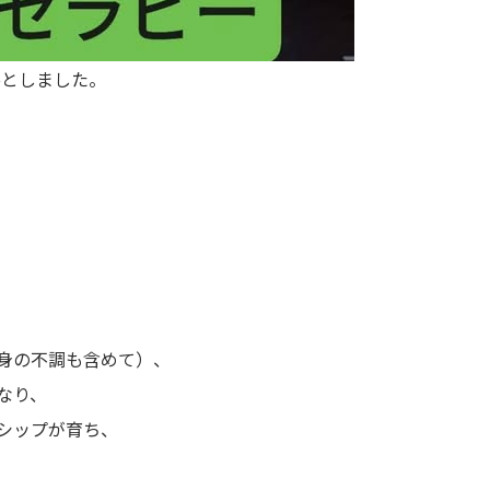
に落としました。
、
身の不調も含めて）、
なり、
シップが育ち、