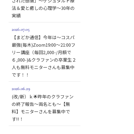
された感情」～ゲシュタルト療
法＆愛と癒しの心理学～30年の
実績
2026.07.05
【まどか通信】今年は～コスパ
最強(毎木)Zoom19:00～21:00フ
リー講座（毎回2,000-/月額で
６,000-)&クラファンの卒業生２
人も無料モニターさんも募集中
です！！
2026.06.29
(改/新）ｋ🌟昨年のクラファン
の終了報告～両名とも～【無
料】モニターさんを募集中で
す!!！