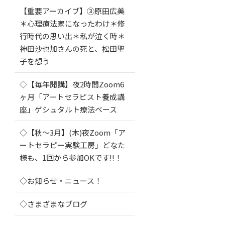
【重要アーカイブ】③原田広美
＊心理療法家になったわけ＊修
行時代の思い出＊私が泣く時＊
神田沙也加さんの死と、松田聖
子を想う
◇【毎年開講】夜2時間Zoom6
ヶ月「アートセラピスト養成講
座」ゲシュタルト療法ベース
◇【秋～3月】(木)夜Zoom「ア
ートセラピー実験工房」どなた
様も、1回から参加OKです!!！
◇お知らせ・ニュース！
◇さまざまなブログ