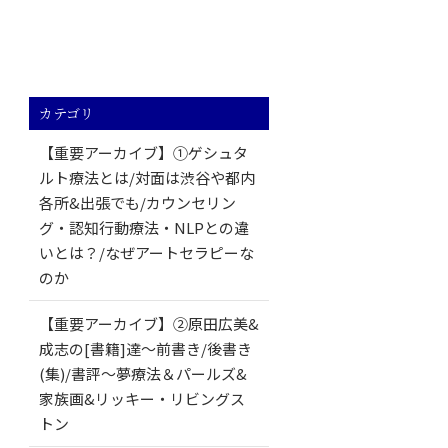
カテゴリ
【重要アーカイブ】①ゲシュタ
ルト療法とは/対面は渋谷や都内
各所&出張でも/カウンセリン
グ・認知行動療法・NLPとの違
いとは？/なぜアートセラピーな
のか
【重要アーカイブ】②原田広美&
成志の[書籍]達～前書き/後書き
(集)/書評～夢療法＆パールズ&
家族画&リッキー・リビングス
トン