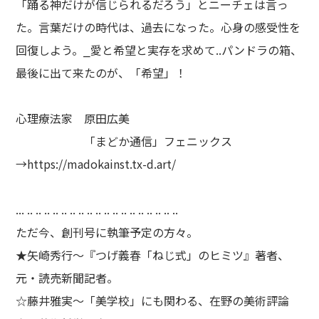
「踊る神だけが信じられるだろう」とニーチェは言っ
た。言葉だけの時代は、過去になった。心身の感受性を
回復しよう。⎯愛と希望と実存を求めて..パンドラの箱、
最後に出て来たのが、「希望」！
心理療法家 原田広美
「まどか通信」フェニックス
→https://madokainst.tx-d.art/
... .. .. .. .. .. .. .. .. .. .. .. .. .. .. .. .. .. ..
ただ今、創刊号に執筆予定の方々。
★矢崎秀行～『つげ義春「ねじ式」のヒミツ』著者、
元・読売新聞記者。
☆藤井雅実～「美学校」にも関わる、在野の美術評論