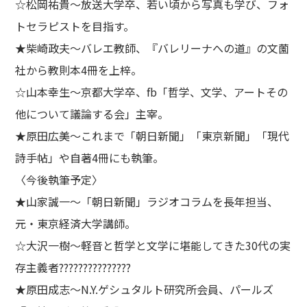
☆松岡祐貴～放送大学卒、若い頃から写真も学び、フォ
トセラピストを目指す。
★柴崎政夫～バレエ教師、『バレリーナへの道』の文薗
社から教則本4冊を上梓。
☆山本幸生～京都大学卒、fb「哲学、文学、アートその
他について議論する会」主宰。
★原田広美～これまで「朝日新聞」「東京新聞」「現代
詩手帖」や自著4冊にも執筆。
〈今後執筆予定〉
★山家誠一～「朝日新聞」ラジオコラムを長年担当、
元・東京経済大学講師。
☆大沢一樹～軽音と哲学と文学に堪能してきた30代の実
存主義者???????????????
★原田成志～N.Y.ゲシュタルト研究所会員、パールズ