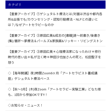
カテゴリ
【重要アーカイブ】①ゲシュタルト療法とは/対面は渋谷や都内各
所&出張でも/カウンセリング・認知行動療法・NLPとの違いと
は？/なぜアートセラピーなのか
【重要アーカイブ】②原田広美&成志の[書籍]達～前書き/後書き
(集)/書評～夢療法＆パールズ&家族画&リッキー・リビングストン
【重要アーカイブ】③原田広美＊心理療法家になったわけ＊修行
時代の思い出＊私が泣く時＊神田沙也加さんの死と、松田聖子を
想う
◇【毎年開講】夜2時間Zoom6ヶ月「アートセラピスト養成講
座」ゲシュタルト療法ベース
◇【秋～3月】(木)夜Zoom「アートセラピー実験工房」どなた様
も、1回から参加OKです!!！
◇お知らせ・ニュース！