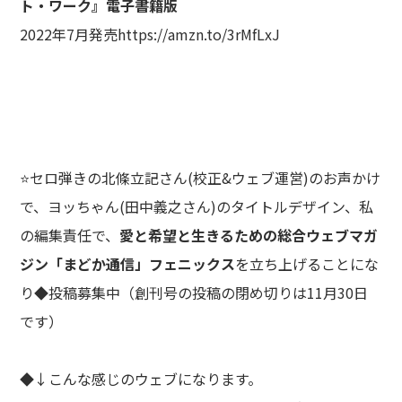
ト・ワーク』電子書籍版
2022年7月発売
https://amzn.to/3rMfLxJ
⭐セロ弾きの北條立記さん(校正&ウェブ運営)のお声かけ
で、ヨッちゃん(田中義之さん)のタイトルデザイン、私
の編集責任で、
愛と希望と生きるための総合ウェブマガ
ジン「まどか通信」フェニックス
を立ち上げることにな
り◆投稿募集中（創刊号の投稿の閉め切りは11月30日
です）
◆↓こんな感じのウェブになります。