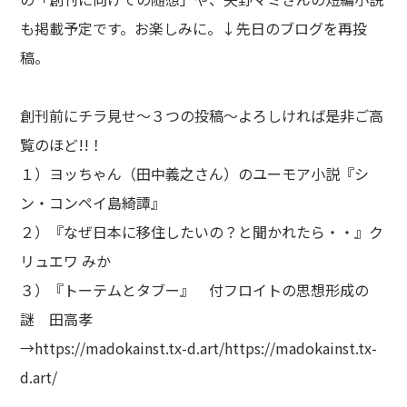
も掲載予定です。お楽しみに。↓先日のブログを再投
稿。
創刊前にチラ見せ～３つの投稿～よろしければ是非ご高
覧のほど!!！
１）ヨッちゃん（田中義之さん）のユーモア小説『シ
ン・コンペイ島綺譚』
２）『なぜ日本に移住したいの？と聞かれたら・・』ク
リュエワ みか
３）『トーテムとタブー』 付フロイトの思想形成の
謎 田高孝
→
https://madokainst.tx-d.art/
https://madokainst.tx-
d.art/