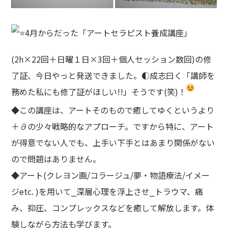
4月からだった「アートセラピスト養成講座」
(2h×22回＋日曜１日×3回＋個人セッション数回)の修
了証、今日やっと発送できました。◐成志曰く「講師を
務めた私にも修了証がほしい!!」そうです(笑)！
◆この講座は、アートそのもので癒してゆくというより
＋∂の少々戦略的なアプローチ。ですから特に、アート
が得意でない人でも、上手い下手とはあまり関係がない
ので問題はありません。
◆アート(クレヨン画/コラージュ/夢・物語療法/イメー
ジetc. )を用いて⎯深層心理を浮上させ⎯トラウマ、痛
み、抑圧、コンプレックスなどを癒して解放します。体
験しながら方法も学びます。