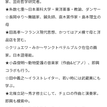
家、芸術哲学研究者。
★糸数七重～日本薬科大学・東洋薬事・教諭、ダンサー
☆長岡ゆり～舞踏家、鍼灸師、直木賞作家・島本理生の
母
★田高孝～フランス現代思想、かつてはアメ横で母と洋
品店を営む。
☆クリュエワ・みか～サンクトペテルブルク在住の画
家。日本語堪能。
★小森俊明～動物愛護の音楽家（作曲&ピアノ）、即興
コラボも行う。
☆田中義之～イラストレイター、若い時には武蔵美にも
学ぶ。
★北條立記～秀才修士にして、チェロの作曲と演奏家。
即興も模索中。