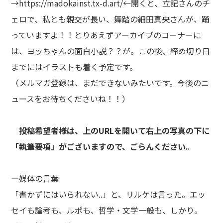
→
https://madokainst.tx-d.art/
←開くと、立記さんのチ
ェロで、私とも親交が長い、舞踏の細田真央さんが、踊
っていますよ！！とりあえずアーカイブのコーナーに
は、ヨッちゃんの面白小説？？が。この後、締め切り日
までにはイラストも着く予定です。
（メルマガ登録は、まだできないみたいです。今後のニ
ュースをお待ちくださいね！！）
投稿希望者様は、上のURLを開いて右上の写真の下に
「執筆要項」がございますので、ごらんください
。
―媒体の言葉
「書かずにはいられない..」と、リルケは言った。エッ
セイも論考も、ルポも、哲学・文学一般も、しかり。