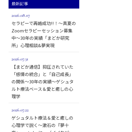
最新記事
2026.08.07
セラピーで再婚成功!!！～真夏の
Zoomセラピーセッション募集
中～30年の実績「まどか研究
所」心理相談&夢実現
2026.07.31
【まどか通信】抑圧されていた
「感情の統合」と「自己成長」
の関係～30年の実績～ゲシュタ
ルト療法ベース＆愛と癒しの心
理学
2026.07.22
ゲシュタルト療法＆愛と癒しの
心理学で説く～漱石の『夢十