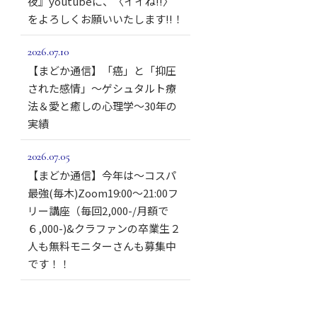
夜』youtubeに、〈イイね!!〉
をよろしくお願いいたします!!！
2026.07.10
【まどか通信】「癌」と「抑圧
された感情」～ゲシュタルト療
法＆愛と癒しの心理学～30年の
実績
2026.07.05
【まどか通信】今年は～コスパ
最強(毎木)Zoom19:00～21:00フ
リー講座（毎回2,000-/月額で
６,000-)&クラファンの卒業生２
人も無料モニターさんも募集中
です！！