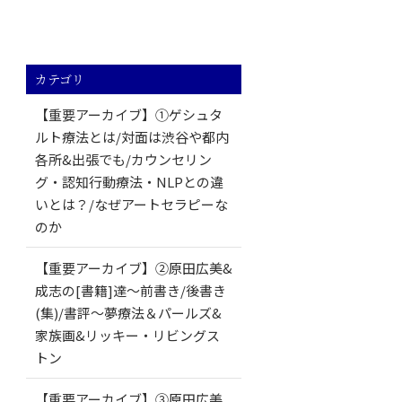
カテゴリ
【重要アーカイブ】①ゲシュタ
ルト療法とは/対面は渋谷や都内
各所&出張でも/カウンセリン
グ・認知行動療法・NLPとの違
いとは？/なぜアートセラピーな
のか
【重要アーカイブ】②原田広美&
成志の[書籍]達～前書き/後書き
(集)/書評～夢療法＆パールズ&
家族画&リッキー・リビングス
トン
【重要アーカイブ】③原田広美